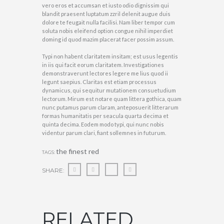
vero eros et accumsan et iusto odio dignissim qui
blandit praesent luptatum zzril delenit augue duis
dolore te feugait nulla facilisi. Nam liber tempor cum
soluta nobis eleifend option congue nihil imperdiet
doming id quod mazim placerat facer possim assum.
Typi non habent claritatem insitam; est usus legentis
in iis qui facit eorum claritatem. Investigationes
demonstraverunt lectores legere me lius quod ii
legunt saepius. Claritas est etiam processus
dynamicus, qui sequitur mutationem consuetudium
lectorum. Mirum est notare quam littera gothica, quam
nunc putamus parum claram, anteposuerit litterarum
formas humanitatis per seacula quarta decima et
quinta decima. Eodem modo typi, qui nunc nobis
videntur parum clari, fiant sollemnes in futurum.
the finest red
TAGS:
SHARE:
RELATED