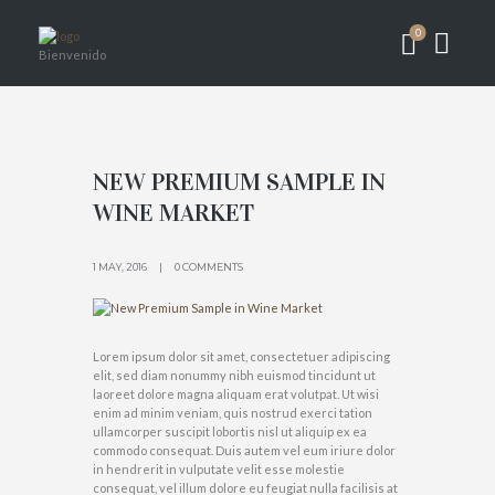
0
Bienvenido
NEW PREMIUM SAMPLE IN
WINE MARKET
1 MAY, 2016
0 COMMENTS
Lorem ipsum dolor sit amet, consectetuer adipiscing
elit, sed diam nonummy nibh euismod tincidunt ut
laoreet dolore magna aliquam erat volutpat. Ut wisi
enim ad minim veniam, quis nostrud exerci tation
ullamcorper suscipit lobortis nisl ut aliquip ex ea
commodo consequat. Duis autem vel eum iriure dolor
in hendrerit in vulputate velit esse molestie
consequat, vel illum dolore eu feugiat nulla facilisis at