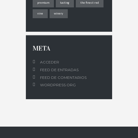
premium
tasting
the finest red
vine
winery
META
ACCEDER
FEED DE ENTRADAS
FEED DE COMENTARIOS
WORDPRESS.ORG