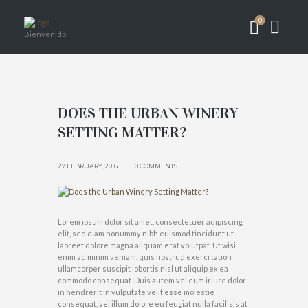
0
Bienvenido
DOES THE URBAN WINERY
SETTING MATTER?
27 FEBRUARY, 2016
0 COMMENTS
Lorem ipsum dolor sit amet, consectetuer adipiscing
elit, sed diam nonummy nibh euismod tincidunt ut
laoreet dolore magna aliquam erat volutpat. Ut wisi
enim ad minim veniam, quis nostrud exerci tation
ullamcorper suscipit lobortis nisl ut aliquip ex ea
commodo consequat. Duis autem vel eum iriure dolor
in hendrerit in vulputate velit esse molestie
consequat, vel illum dolore eu feugiat nulla facilisis at