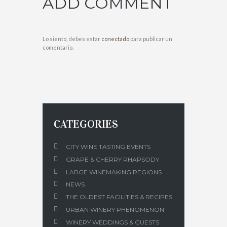
ADD COMMENT
Lo siento, debes estar
conectado
para publicar un
comentario.
CATEGORIES
CITY WINE TASTING EVENTS
GRAPE & CHERRY RHAPSODY
LARGE WINEMAKING REGIONS
NEWS
THE OLDEST FACILITIES & RECIPES
URBAN WINERY PHENOMENON
WINERY WEDDINGS & GUESTS