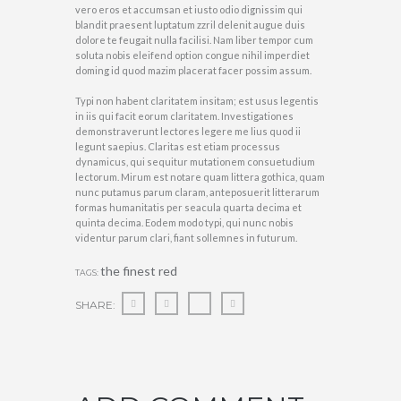
vero eros et accumsan et iusto odio dignissim qui
blandit praesent luptatum zzril delenit augue duis
dolore te feugait nulla facilisi. Nam liber tempor cum
soluta nobis eleifend option congue nihil imperdiet
doming id quod mazim placerat facer possim assum.
Typi non habent claritatem insitam; est usus legentis
in iis qui facit eorum claritatem. Investigationes
demonstraverunt lectores legere me lius quod ii
legunt saepius. Claritas est etiam processus
dynamicus, qui sequitur mutationem consuetudium
lectorum. Mirum est notare quam littera gothica, quam
nunc putamus parum claram, anteposuerit litterarum
formas humanitatis per seacula quarta decima et
quinta decima. Eodem modo typi, qui nunc nobis
videntur parum clari, fiant sollemnes in futurum.
the finest red
TAGS:
SHARE: