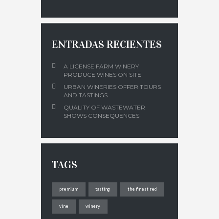
ENTRADAS RECIENTES
A LICENSE FARM WINERY
PRODUCE WINES ON SITE
URBAN WINERIES OFFER TOURS
AND TASTINGS
QUALITY OF WASTEWATER
SHOWS CONSEQUENCES
TAGS
premium
tasting
the finest red
vine
winery